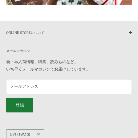
なお、往復の送料及び各種手数料は、お客様のご負担となります。ご
了承ください。
合計金額から振込手数料・代引手数料・送料を差し引いた金額を返金
いたします。
ONLINE STOREについて
【お受けできない返品・交換】
home
・一度でもご使用になられた商品
メールマガジン
作家もののうつわについて
・お客様のお手元に到着後、汚損破損が生じた商品
よくある質問
新・再入荷情報、特集、読みものなど。
・商品到着後8日以上経過した商品
いち早くメールマガジンでお届けしています。
ご利用ガイド
・お取り置き、ご予約の商品
オンラインストアへのお問い合わせ
Q10, ラッピングをお願いしたいのですが、どのように注文したら良
メールアドレス
横浜元町店へのお問い合わせ
いですか？
特定商取引法に基づく表記
「ギフトラッピングの色」と「ギフトタグの種類」を選んで、うつわ
プライバシーポリシー
と一緒にカートに入れてご注文ください。 ギフトラッピングについ
登録
て、詳しくは
こちら
をご覧ください。
会社概要
求人情報
Q11, 熨斗、手提げ袋のサービスはありますか？
こちらのサービスは承っておりません。ご了承ください。
国/
台湾 (TWD $)