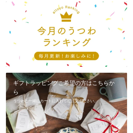
としても、完売してしまう場合もございます。ご了承ください。
Q9, 返品・交換は、対応可能でしょうか？
①配送時の破損
商品到着後3日以内に、
メール
又は電話(092-404-0968)で連絡
②注文と異なる商品・不良品
商品到着後3日以内に、
メール
又は電話(092-404-0968)で連絡し、 着
払いで返送
・代替品が在庫にある場合は、速やかに交換、発送させていただきま
す。
・在庫切れの商品に関しましては、後日発送、またはご返金とさせて
いただきます。
ギフトラッピングご希望の方はこちらか
・メールでのご連絡は、
お問い合わせ
からお願いいたします。
ら
③お客様のご都合（イメージと異なるなど） お客様のご都合による返
うつわと一緒にカートに入れてご注文ください。
品・交換につきましては、未使用に限りお受けいたします。
商品到着後7日以内に
こちら
までご連絡いただいた後、元払いにてご
返送ください。
8日以上過ぎた場合の返品・交換のご要望は、お受けできなくなりま
す。ご了承ください。