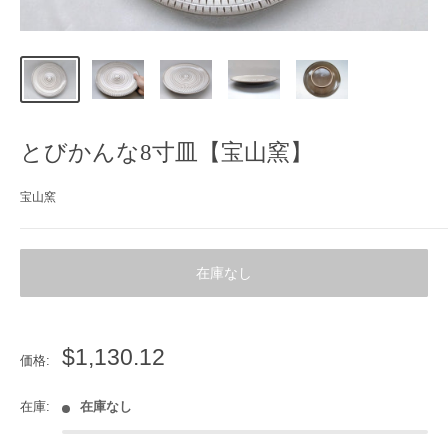
とびかんな8寸皿【宝山窯】
宝山窯
在庫なし
販
$1,130.12
価格:
売
価
在庫:
在庫なし
格