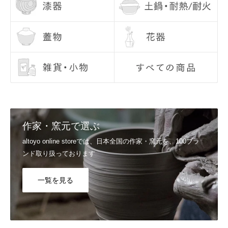
Q6, お届け日の指定はできますか？
配送日のご希望につきましては、注文日より7日目以降の日付でご指
定いただけます。 お時間、置き配指定も合わせてご利用いただけま
す。 ご指定なしの場合は、最短でお届けいたします。
詳しくはご利用ガイドの
配送日のご希望、商品のお届け日
をご覧くだ
さい。
Q7, 支払い方法を教えてください。
▼スマート決済
送信
Shop Pay / Google Pay / Apple Pay / PayPal
作家・窯元で選ぶ
▼クレジットカード決済
VISA / Mastercard / JCB / American Express / Diners Club
altoyo online storeでは、日本全国の作家・窯元を、100ブラ
▼電子マネー決済
ンド取り扱っております
楽天ペイ / Paypay / メルペイ
詳しくはご利用ガイドの
支払い方法
をご覧ください。
一覧を見る
Q8, カートに入れたのに買えませんでした。
システムの都合上、「カートに入れる＝在庫を確保」ではございませ
ん。他のお客様が先に注文を完了した場合には、カートに入れていた