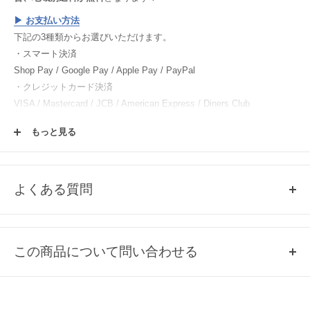
▶︎
お支払い方法
下記の3種類からお選びいただけます。
・スマート決済
Shop Pay / Google Pay / Apple Pay / PayPal
・クレジットカード決済
VISA / Mastercard / JCB / American Express / Diners Club
・電子マネー決済
もっと見る
楽天ペイ / Paypay / メルペイ
▶︎
返品・交換について
▶︎
ご注文方法
よくある質問
▶︎
会員登録について
Q1, 売り切れ商品の再入荷について
各商品ページの「この商品について問い合わせる」よりご連絡くださ
この商品について問い合わせる
い。
Q2, 掲載のない商品について
お名前
取扱いのある商品のみ、掲載しております。
掲載していない商品は、基本的に当店では取扱いのない商品になりま