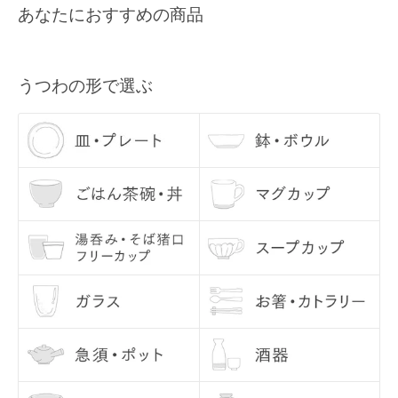
あなたにおすすめの商品
すので、あらかじめご了承ください。
メールアドレス
Q3, 商品の在庫数量について
各商品ページの「この商品について問い合わせる」よりご連絡くださ
うつわの形で選ぶ
い。
Q4, うつわを使う前に、どのようなお手入れをすれば良いですか？
うつわの底部分は、テーブルなどに傷が入らぬよう、あらかじめ当店
にて磨いてお届けしております。 ざらつきが気になるようでしたら、
サンドペーパーで少し磨いてからご使用ください。
お使いになる際には、一度うつわに水を含ませてあげてください。水
に通してあげることで、においや汚れを防いでくれます。 （特に汚れ
が気になる方は、水を張って気泡が出なくなるまで十分に水を吸わせ
てください。） 水をふくむとグレーのシミのようなものが現れること
がありますが、乾くと消えますので、ご安心ください。
Q5, 使用後のお手入れで気をつけることはありますか？
お問い合わせ内容
基本的に、手洗いをおすすめしております。洗った後は、十分に乾燥
させてから収納してください。 金彩・銀彩・赤絵のうつわは、電子レ
ンジを使用しないようにしてください。