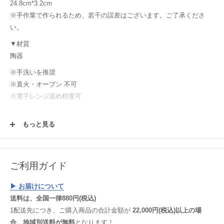
24.8cm*3.2cm
※手作業で作られるため、若干の誤差はございます。ご了承くださ
い。
▼材質
陶器
※手洗いを推奨
※直火・オーブン 不可
※電子レンジ温め程度可
?
もっと見る
【購入前にご確認ください！】
使用する土や釉薬、焼成時の炎のかげん等により、毎窯ごとにうつわ
は表情や色を変えます。使っていく中で変わっていく変化と同様にう
ご利用ガイド
つわの楽しみ方の一つとして楽しんでください！またウェブサイトで
は、それぞれのパソコン環境においても、うつわの色・雰囲気に差異
▶︎ お届けについて
が生じてしまいますことご理解いただけると幸いです。
送料は、全国一律880円(税込)
1配送先につき、ご購入商品の合計金額が
22,000円(税込)以上の場
合、地域別送料が無料
となります！