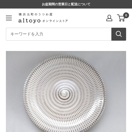
コ
お盆期間の営業日と配送について
ン
altoyo
0
テ
online
ン
store
ツ
に
ス
キ
ッ
プ
す
る