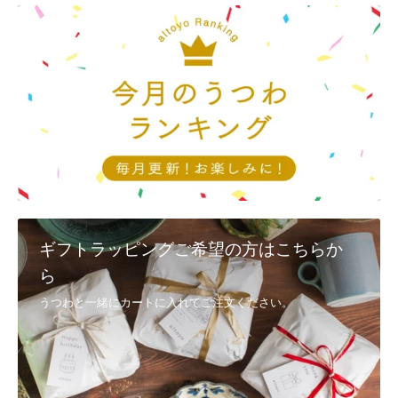
としても、完売してしまう場合もございます。ご了承ください。
Q9, 返品・交換は、対応可能でしょうか？
①配送時の破損
商品到着後3日以内に、
メール
又は電話(092-404-0968)で連絡
②注文と異なる商品・不良品
商品到着後3日以内に、
メール
又は電話(092-404-0968)で連絡し、 着
払いで返送
・代替品が在庫にある場合は、速やかに交換、発送させていただきま
す。
・在庫切れの商品に関しましては、後日発送、またはご返金とさせて
いただきます。
ギフトラッピングご希望の方はこちらか
・メールでのご連絡は、
お問い合わせ
からお願いいたします。
ら
③お客様のご都合（イメージと異なるなど） お客様のご都合による返
うつわと一緒にカートに入れてご注文ください。
品・交換につきましては、未使用に限りお受けいたします。
商品到着後7日以内に
こちら
までご連絡いただいた後、元払いにてご
返送ください。
8日以上過ぎた場合の返品・交換のご要望は、お受けできなくなりま