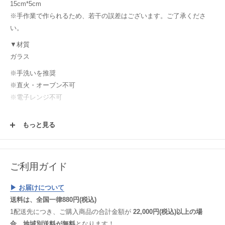
15cm*5cm
※手作業で作られるため、若干の誤差はございます。ご了承くださ
い。
▼材質
ガラス
※手洗いを推奨
※直火・オーブン不可
※電子レンジ不可
【購入前にご確認ください！】
もっと見る
使用する土や釉薬、焼成時の炎のかげん等により、毎窯ごとにうつわ
は表情や色を変えます。使っていく中で変わっていく変化と同様にう
つわの楽しみ方の一つとして楽しんでください！またウェブサイトで
は、それぞれのパソコン環境においても、うつわの色・雰囲気に差異
ご利用ガイド
が生じてしまいますことご理解いただけると幸いです。
▶︎ お届けについて
送料は、全国一律880円(税込)
1配送先につき、ご購入商品の合計金額が
22,000円(税込)以上の場
合、地域別送料が無料
となります！