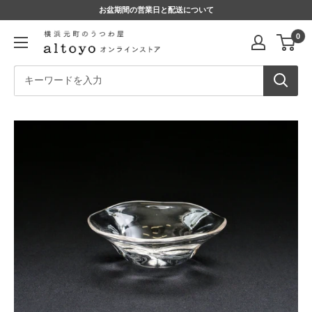
コ
お盆期間の営業日と配送について
ン
altoyo
0
テ
online
ン
store
ツ
に
ス
キ
ッ
プ
す
る