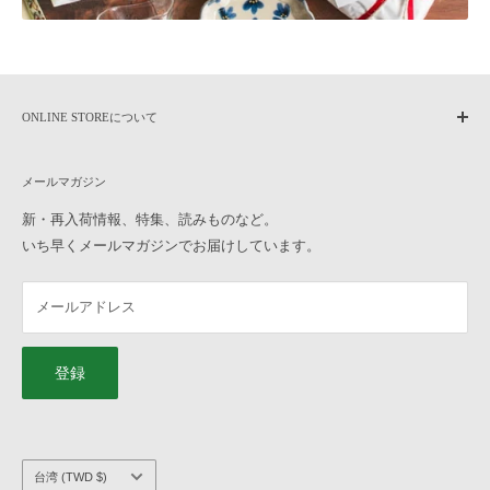
す。ご了承ください。
なお、往復の送料及び各種手数料は、お客様のご負担となります。ご
了承ください。
合計金額から振込手数料・代引手数料・送料を差し引いた金額を返金
いたします。
ONLINE STOREについて
【お受けできない返品・交換】
home
・一度でもご使用になられた商品
メールマガジン
作家もののうつわについて
・お客様のお手元に到着後、汚損破損が生じた商品
よくある質問
新・再入荷情報、特集、読みものなど。
・商品到着後8日以上経過した商品
いち早くメールマガジンでお届けしています。
ご利用ガイド
・お取り置き、ご予約の商品
オンラインストアへのお問い合わせ
Q10, ラッピングをお願いしたいのですが、どのように注文したら良
メールアドレス
横浜元町店へのお問い合わせ
いですか？
特定商取引法に基づく表記
「ギフトラッピングの色」と「ギフトタグの種類」を選んで、うつわ
プライバシーポリシー
と一緒にカートに入れてご注文ください。 ギフトラッピングについ
登録
て、詳しくは
こちら
をご覧ください。
会社概要
求人情報
Q11, 熨斗、手提げ袋のサービスはありますか？
こちらのサービスは承っておりません。ご了承ください。
国/
台湾 (TWD $)