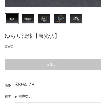
ゆらり浅鉢【原光弘】
原光弘
在庫なし
販
$894.78
価格:
売
価
在庫:
在庫なし
格