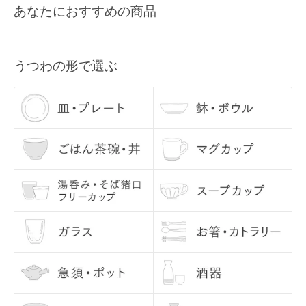
あなたにおすすめの商品
すので、あらかじめご了承ください。
メールアドレス
Q3, 商品の在庫数量について
各商品ページの「この商品について問い合わせる」よりご連絡くださ
うつわの形で選ぶ
い。
Q4, うつわを使う前に、どのようなお手入れをすれば良いですか？
うつわの底部分は、テーブルなどに傷が入らぬよう、あらかじめ当店
にて磨いてお届けしております。 ざらつきが気になるようでしたら、
サンドペーパーで少し磨いてからご使用ください。
お使いになる際には、一度うつわに水を含ませてあげてください。水
に通してあげることで、においや汚れを防いでくれます。 （特に汚れ
が気になる方は、水を張って気泡が出なくなるまで十分に水を吸わせ
てください。） 水をふくむとグレーのシミのようなものが現れること
がありますが、乾くと消えますので、ご安心ください。
Q5, 使用後のお手入れで気をつけることはありますか？
お問い合わせ内容
基本的に、手洗いをおすすめしております。洗った後は、十分に乾燥
させてから収納してください。 金彩・銀彩・赤絵のうつわは、電子レ
ンジを使用しないようにしてください。