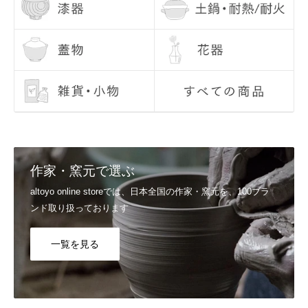
Q6, お届け日の指定はできますか？
配送日のご希望につきましては、注文日より7日目以降の日付でご指
定いただけます。 お時間、置き配指定も合わせてご利用いただけま
す。 ご指定なしの場合は、最短でお届けいたします。
詳しくはご利用ガイドの
配送日のご希望、商品のお届け日
をご覧くだ
さい。
Q7, 支払い方法を教えてください。
▼スマート決済
送信
Shop Pay / Google Pay / Apple Pay / PayPal
作家・窯元で選ぶ
▼クレジットカード決済
VISA / Mastercard / JCB / American Express / Diners Club
altoyo online storeでは、日本全国の作家・窯元を、100ブラ
▼電子マネー決済
ンド取り扱っております
楽天ペイ / Paypay / メルペイ
詳しくはご利用ガイドの
支払い方法
をご覧ください。
一覧を見る
Q8, カートに入れたのに買えませんでした。
システムの都合上、「カートに入れる＝在庫を確保」ではございませ
ん。他のお客様が先に注文を完了した場合には、カートに入れていた