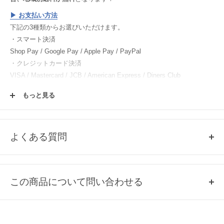
▶︎
お支払い方法
下記の3種類からお選びいただけます。
・スマート決済
Shop Pay / Google Pay / Apple Pay / PayPal
・クレジットカード決済
VISA / Mastercard / JCB / American Express / Diners Club
・電子マネー決済
もっと見る
楽天ペイ / Paypay / メルペイ
▶︎
返品・交換について
▶︎
ご注文方法
よくある質問
▶︎
会員登録について
Q1, 売り切れ商品の再入荷について
各商品ページの「この商品について問い合わせる」よりご連絡くださ
この商品について問い合わせる
い。
Q2, 掲載のない商品について
お名前
取扱いのある商品のみ、掲載しております。
掲載していない商品は、基本的に当店では取扱いのない商品になりま