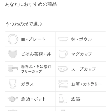
あなたにおすすめの商品
すので、あらかじめご了承ください。
メールアドレス
Q3, 商品の在庫数量について
各商品ページの「この商品について問い合わせる」よりご連絡くださ
うつわの形で選ぶ
い。
Q4, うつわを使う前に、どのようなお手入れをすれば良いですか？
うつわの底部分は、テーブルなどに傷が入らぬよう、あらかじめ当店
にて磨いてお届けしております。 ざらつきが気になるようでしたら、
サンドペーパーで少し磨いてからご使用ください。
お使いになる際には、一度うつわに水を含ませてあげてください。水
に通してあげることで、においや汚れを防いでくれます。 （特に汚れ
が気になる方は、水を張って気泡が出なくなるまで十分に水を吸わせ
てください。） 水をふくむとグレーのシミのようなものが現れること
がありますが、乾くと消えますので、ご安心ください。
Q5, 使用後のお手入れで気をつけることはありますか？
お問い合わせ内容
基本的に、手洗いをおすすめしております。洗った後は、十分に乾燥
させてから収納してください。 金彩・銀彩・赤絵のうつわは、電子レ
ンジを使用しないようにしてください。