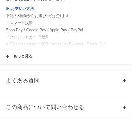
美しく、見惚れてしまいます。ゆらぎのある縁取りは柔らかい印象を
あたえてくれます。深さもあるので、麺料理も汁ごと楽しめます。
▶︎
お支払い方法
色々なお料理やデザートなどに使えますよ。
下記の3種類からお選びいただけます。
・スマート決済
【作家紹介】
Shop Pay / Google Pay / Apple Pay / PayPal
飽きずに毎日使えるガラス。原光弘さんの作品は一つ一つに息を吹き
・クレジットカード決済
込み、溶けたガラスの自然な動きで形作ります。わざとらしさのない
VISA / Mastercard / JCB / American Express / Diners Club
自然な曲線は、光の屈折で柔らかい輝きとなり、クリアなガラスなが
・電子マネー決済
ら優しい質感に。「シンプルな状態が一番いい」と語る原光弘さん。
もっと見る
楽天ペイ / Paypay / メルペイ
長年愛用してほしいという真摯な思いがガラスに伝わり、ずっと使っ
ていても飽きることのない作品へと仕上がっていきます。
▶︎
返品・交換について
▶︎
ご注文方法
よくある質問
▶︎
会員登録について
Q1, 売り切れ商品の再入荷について
各商品ページの「この商品について問い合わせる」よりご連絡くださ
この商品について問い合わせる
い。
Q2, 掲載のない商品について
お名前
取扱いのある商品のみ、掲載しております。
掲載していない商品は、基本的に当店では取扱いのない商品になりま