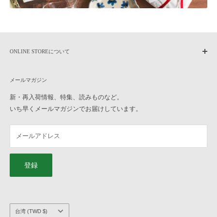
なお、往復の送料及び各種手数料は、お客様のご負担となります。ご
了承ください。
合計金額から振込手数料・代引手数料・送料を差し引いた金額を返金
いたします。
ONLINE STOREについて
【お受けできない返品・交換】
home
・一度でもご使用になられた商品
メールマガジン
作家もののうつわについて
・お客様のお手元に到着後、汚損破損が生じた商品
よくある質問
新・再入荷情報、特集、読みものなど。
・商品到着後8日以上経過した商品
いち早くメールマガジンでお届けしています。
ご利用ガイド
・お取り置き、ご予約の商品
オンラインストアへのお問い合わせ
Q10, ラッピングをお願いしたいのですが、どのように注文したら良
メールアドレス
横浜元町店へのお問い合わせ
いですか？
特定商取引法に基づく表記
「ギフトラッピングの色」と「ギフトタグの種類」を選んで、うつわ
プライバシーポリシー
と一緒にカートに入れてご注文ください。 ギフトラッピングについ
登録
て、詳しくは
こちら
をご覧ください。
会社概要
求人情報
Q11, 熨斗、手提げ袋のサービスはありますか？
こちらのサービスは承っておりません。ご了承ください。
国/
台湾 (TWD $)