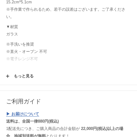
15.2cm*5.1cm
※手作業で作られるため、若干の誤差はございます。ご了承くださ
い。
▼材質
ガラス
※手洗いを推奨
※直火・オーブン 不可
※電子レンジ不可
【購入前にご確認ください！】
もっと見る
使用する土や釉薬、焼成時の炎のかげん等により、毎窯ごとにうつわ
は表情や色を変えます。使っていく中で変わっていく変化と同様にう
つわの楽しみ方の一つとして楽しんでください！またウェブサイトで
は、それぞれのパソコン環境においても、うつわの色・雰囲気に差異
ご利用ガイド
が生じてしまいますことご理解いただけると幸いです。
▶︎ お届けについて
【商品紹介】
送料は、全国一律880円(税込)
美しい曲線で手触りも柔らかく、安心感のある厚みはとても持ちやす
1配送先につき、ご購入商品の合計金額が
22,000円(税込)以上の場
いです。ガラスに光が差した時にテーブルに映し出される影までもが
合、地域別送料が無料
となります！