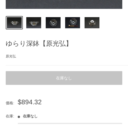
ゆらり深鉢【原光弘】
原光弘
在庫なし
販
$894.32
価格:
売
価
在庫:
在庫なし
格