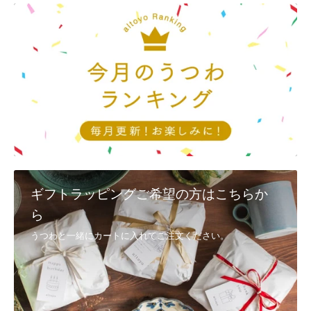
としても、完売してしまう場合もございます。ご了承ください。
Q9, 返品・交換は、対応可能でしょうか？
①配送時の破損
商品到着後3日以内に、
メール
又は電話(092-404-0968)で連絡
②注文と異なる商品・不良品
商品到着後3日以内に、
メール
又は電話(092-404-0968)で連絡し、 着
払いで返送
・代替品が在庫にある場合は、速やかに交換、発送させていただきま
す。
・在庫切れの商品に関しましては、後日発送、またはご返金とさせて
いただきます。
ギフトラッピングご希望の方はこちらか
・メールでのご連絡は、
お問い合わせ
からお願いいたします。
ら
③お客様のご都合（イメージと異なるなど） お客様のご都合による返
うつわと一緒にカートに入れてご注文ください。
品・交換につきましては、未使用に限りお受けいたします。
商品到着後7日以内に
こちら
までご連絡いただいた後、元払いにてご
返送ください。
8日以上過ぎた場合の返品・交換のご要望は、お受けできなくなりま
す。ご了承ください。