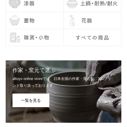
Q6, お届け日の指定はできますか？
配送日のご希望につきましては、注文日より7日目以降の日付でご指
定いただけます。 お時間、置き配指定も合わせてご利用いただけま
す。 ご指定なしの場合は、最短でお届けいたします。
詳しくはご利用ガイドの
配送日のご希望、商品のお届け日
をご覧くだ
さい。
Q7, 支払い方法を教えてください。
▼スマート決済
送信
Shop Pay / Google Pay / Apple Pay / PayPal
作家・窯元で選ぶ
▼クレジットカード決済
VISA / Mastercard / JCB / American Express / Diners Club
altoyo online storeでは、日本全国の作家・窯元を、100ブラ
▼電子マネー決済
ンド取り扱っております
楽天ペイ / Paypay / メルペイ
詳しくはご利用ガイドの
支払い方法
をご覧ください。
一覧を見る
Q8, カートに入れたのに買えませんでした。
システムの都合上、「カートに入れる＝在庫を確保」ではございませ
ん。他のお客様が先に注文を完了した場合には、カートに入れていた