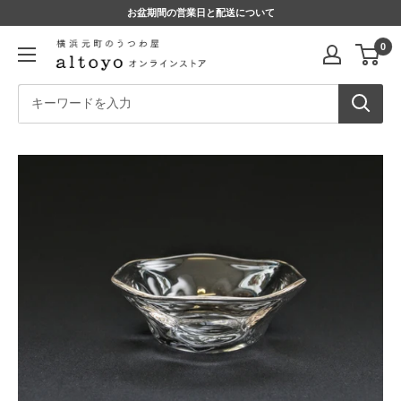
コ
お盆期間の営業日と配送について
ン
altoyo
0
テ
online
ン
store
ツ
に
ス
キ
ッ
プ
す
る