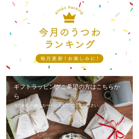
としても、完売してしまう場合もございます。ご了承ください。
Q9, 返品・交換は、対応可能でしょうか？
①配送時の破損
商品到着後3日以内に、
メール
又は電話(092-404-0968)で連絡
②注文と異なる商品・不良品
商品到着後3日以内に、
メール
又は電話(092-404-0968)で連絡し、 着
払いで返送
・代替品が在庫にある場合は、速やかに交換、発送させていただきま
す。
・在庫切れの商品に関しましては、後日発送、またはご返金とさせて
いただきます。
ギフトラッピングご希望の方はこちらか
・メールでのご連絡は、
お問い合わせ
からお願いいたします。
ら
③お客様のご都合（イメージと異なるなど） お客様のご都合による返
うつわと一緒にカートに入れてご注文ください。
品・交換につきましては、未使用に限りお受けいたします。
商品到着後7日以内に
こちら
までご連絡いただいた後、元払いにてご
返送ください。
8日以上過ぎた場合の返品・交換のご要望は、お受けできなくなりま
す。ご了承ください。