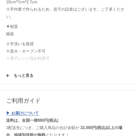
10cm*7cm*2.7cm
※手作業で作られるため、若干の誤差はございます。ご了承くださ
い。
▼材質
磁器
※手洗いを推奨
※直火・オーブン不可
※電子レンジ温め程度可
【購入前にご確認ください！】
もっと見る
使用する土や釉薬、焼成時の炎のかげん等により、毎窯ごとにうつわ
は表情や色を変えます。使っていく中で変わっていく変化と同様にう
つわの楽しみ方の一つとして楽しんでください！またウェブサイトで
は、それぞれのパソコン環境においても、うつわの色・雰囲気に差異
ご利用ガイド
が生じてしまいますことご理解いただけると幸いです。
▶︎ お届けについて
送料は、全国一律880円(税込)
1配送先につき、ご購入商品の合計金額が
22,000円(税込)以上の場
合、地域別送料が無料
となります！