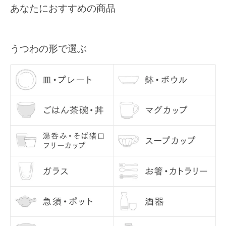
あなたにおすすめの商品
すので、あらかじめご了承ください。
メールアドレス
Q3, 商品の在庫数量について
各商品ページの「この商品について問い合わせる」よりご連絡くださ
うつわの形で選ぶ
い。
Q4, うつわを使う前に、どのようなお手入れをすれば良いですか？
うつわの底部分は、テーブルなどに傷が入らぬよう、あらかじめ当店
にて磨いてお届けしております。 ざらつきが気になるようでしたら、
サンドペーパーで少し磨いてからご使用ください。
お使いになる際には、一度うつわに水を含ませてあげてください。水
に通してあげることで、においや汚れを防いでくれます。 （特に汚れ
が気になる方は、水を張って気泡が出なくなるまで十分に水を吸わせ
てください。） 水をふくむとグレーのシミのようなものが現れること
がありますが、乾くと消えますので、ご安心ください。
Q5, 使用後のお手入れで気をつけることはありますか？
お問い合わせ内容
基本的に、手洗いをおすすめしております。洗った後は、十分に乾燥
させてから収納してください。 金彩・銀彩・赤絵のうつわは、電子レ
ンジを使用しないようにしてください。