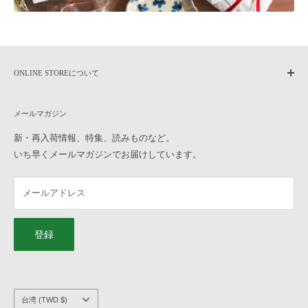
なお、往復の送料及び各種手数料は、お客様のご負担となります。ご
了承ください。
合計金額から振込手数料・代引手数料・送料を差し引いた金額を返金
いたします。
ONLINE STOREについて
【お受けできない返品・交換】
home
・一度でもご使用になられた商品
メールマガジン
作家もののうつわについて
・お客様のお手元に到着後、汚損破損が生じた商品
よくある質問
新・再入荷情報、特集、読みものなど。
・商品到着後8日以上経過した商品
いち早くメールマガジンでお届けしています。
ご利用ガイド
・お取り置き、ご予約の商品
オンラインストアへのお問い合わせ
Q10, ラッピングをお願いしたいのですが、どのように注文したら良
メールアドレス
横浜元町店へのお問い合わせ
いですか？
特定商取引法に基づく表記
「ギフトラッピングの色」と「ギフトタグの種類」を選んで、うつわ
プライバシーポリシー
と一緒にカートに入れてご注文ください。 ギフトラッピングについ
登録
て、詳しくは
こちら
をご覧ください。
会社概要
求人情報
Q11, 熨斗、手提げ袋のサービスはありますか？
こちらのサービスは承っておりません。ご了承ください。
国/
台湾 (TWD $)