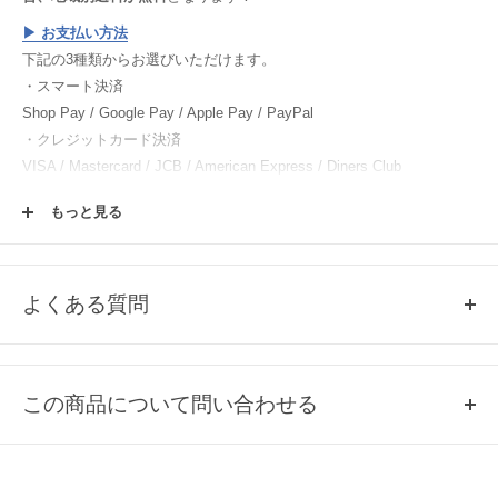
▶︎
お支払い方法
下記の3種類からお選びいただけます。
・スマート決済
Shop Pay / Google Pay / Apple Pay / PayPal
・クレジットカード決済
VISA / Mastercard / JCB / American Express / Diners Club
・電子マネー決済
もっと見る
楽天ペイ / Paypay / メルペイ
▶︎
返品・交換について
▶︎
ご注文方法
よくある質問
▶︎
会員登録について
Q1, 売り切れ商品の再入荷について
各商品ページの「この商品について問い合わせる」よりご連絡くださ
この商品について問い合わせる
い。
Q2, 掲載のない商品について
お名前
取扱いのある商品のみ、掲載しております。
掲載していない商品は、基本的に当店では取扱いのない商品になりま