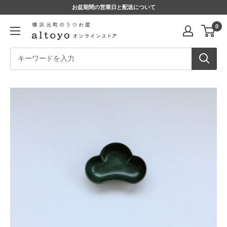
コ
お盆期間の営業日と配送について
ン
altoyo
0
テ
online
ン
store
ツ
に
ス
キ
ッ
プ
す
る