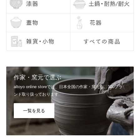
Q6, お届け日の指定はできますか？
配送日のご希望につきましては、注文日より7日目以降の日付でご指
定いただけます。 お時間、置き配指定も合わせてご利用いただけま
す。 ご指定なしの場合は、最短でお届けいたします。
詳しくはご利用ガイドの
配送日のご希望、商品のお届け日
をご覧くだ
さい。
Q7, 支払い方法を教えてください。
▼スマート決済
送信
Shop Pay / Google Pay / Apple Pay / PayPal
作家・窯元で選ぶ
▼クレジットカード決済
VISA / Mastercard / JCB / American Express / Diners Club
altoyo online storeでは、日本全国の作家・窯元を、100ブラ
▼電子マネー決済
ンド取り扱っております
楽天ペイ / Paypay / メルペイ
詳しくはご利用ガイドの
支払い方法
をご覧ください。
一覧を見る
Q8, カートに入れたのに買えませんでした。
システムの都合上、「カートに入れる＝在庫を確保」ではございませ
ん。他のお客様が先に注文を完了した場合には、カートに入れていた