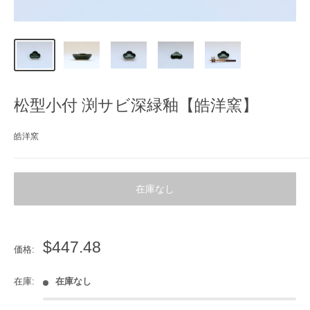
松型小付 渕サビ深緑釉【皓洋窯】
皓洋窯
在庫なし
販
$447.48
価格:
売
価
在庫:
在庫なし
格