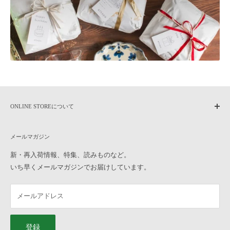
品・交換につきましては、未使用に限りお受けいたします。
商品到着後7日以内に
こちら
までご連絡いただいた後、元払いにてご
返送ください。
8日以上過ぎた場合の返品・交換のご要望は、お受けできなくなりま
す。ご了承ください。
なお、往復の送料及び各種手数料は、お客様のご負担となります。ご
了承ください。
合計金額から振込手数料・代引手数料・送料を差し引いた金額を返金
いたします。
ONLINE STOREについて
【お受けできない返品・交換】
home
・一度でもご使用になられた商品
メールマガジン
作家もののうつわについて
・お客様のお手元に到着後、汚損破損が生じた商品
よくある質問
新・再入荷情報、特集、読みものなど。
・商品到着後8日以上経過した商品
いち早くメールマガジンでお届けしています。
ご利用ガイド
・お取り置き、ご予約の商品
オンラインストアへのお問い合わせ
Q10, ラッピングをお願いしたいのですが、どのように注文したら良
メールアドレス
横浜元町店へのお問い合わせ
いですか？
特定商取引法に基づく表記
「ギフトラッピングの色」と「ギフトタグの種類」を選んで、うつわ
プライバシーポリシー
と一緒にカートに入れてご注文ください。 ギフトラッピングについ
登録