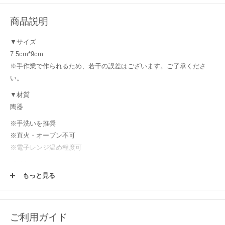
商品説明
▼サイズ
7.5cm*9cm
※手作業で作られるため、若干の誤差はございます。ご了承くださ
い。
▼材質
陶器
※手洗いを推奨
※直火・オーブン不可
※電子レンジ温め程度可
【購入前にご確認ください！】
もっと見る
使用する土や釉薬、焼成時の炎のかげん等により、毎窯ごとにうつわ
は表情や色を変えます。使っていく中で変わっていく変化と同様にう
つわの楽しみ方の一つとして楽しんでください！またウェブサイトで
は、それぞれのパソコン環境においても、うつわの色・雰囲気に差異
ご利用ガイド
が生じてしまいますことご理解いただけると幸いです。