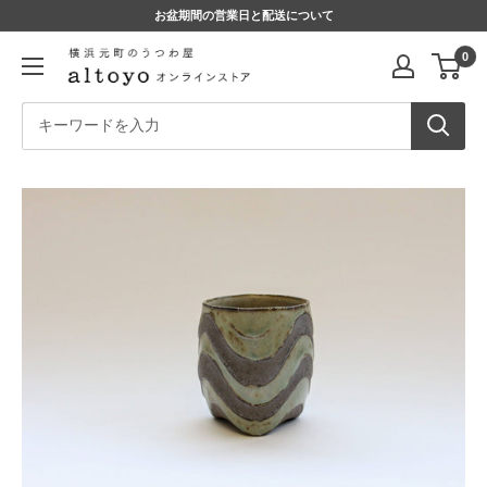
コ
お盆期間の営業日と配送について
ン
altoyo
0
テ
online
ン
store
ツ
に
ス
キ
ッ
プ
す
る