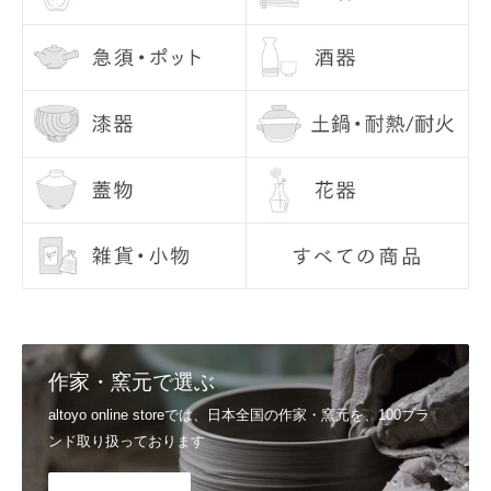
Q5, 使用後のお手入れで気をつけることはありますか？
お問い合わせ内容
基本的に、手洗いをおすすめしております。洗った後は、十分に乾燥
させてから収納してください。 金彩・銀彩・赤絵のうつわは、電子レ
ンジを使用しないようにしてください。
Q6, お届け日の指定はできますか？
配送日のご希望につきましては、注文日より7日目以降の日付でご指
定いただけます。 お時間、置き配指定も合わせてご利用いただけま
す。 ご指定なしの場合は、最短でお届けいたします。
詳しくはご利用ガイドの
配送日のご希望、商品のお届け日
をご覧くだ
さい。
Q7, 支払い方法を教えてください。
▼スマート決済
送信
Shop Pay / Google Pay / Apple Pay / PayPal
作家・窯元で選ぶ
▼クレジットカード決済
VISA / Mastercard / JCB / American Express / Diners Club
altoyo online storeでは、日本全国の作家・窯元を、100ブラ
▼電子マネー決済
ンド取り扱っております
楽天ペイ / Paypay / メルペイ
詳しくはご利用ガイドの
支払い方法
をご覧ください。