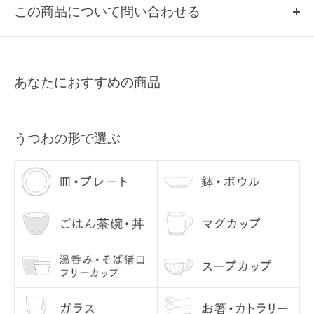
この商品について問い合わせる
い。
Q2, 掲載のない商品について
お名前
取扱いのある商品のみ、掲載しております。
掲載していない商品は、基本的に当店では取扱いのない商品になりま
あなたにおすすめの商品
すので、あらかじめご了承ください。
メールアドレス
Q3, 商品の在庫数量について
各商品ページの「この商品について問い合わせる」よりご連絡くださ
うつわの形で選ぶ
い。
Q4, うつわを使う前に、どのようなお手入れをすれば良いですか？
うつわの底部分は、テーブルなどに傷が入らぬよう、あらかじめ当店
にて磨いてお届けしております。 ざらつきが気になるようでしたら、
サンドペーパーで少し磨いてからご使用ください。
お使いになる際には、一度うつわに水を含ませてあげてください。水
に通してあげることで、においや汚れを防いでくれます。 （特に汚れ
が気になる方は、水を張って気泡が出なくなるまで十分に水を吸わせ
てください。） 水をふくむとグレーのシミのようなものが現れること
がありますが、乾くと消えますので、ご安心ください。