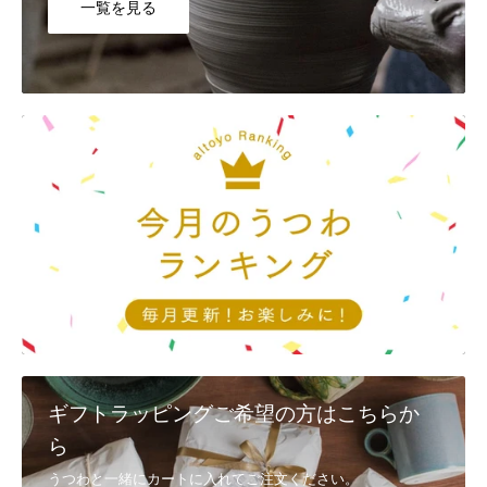
一覧を見る
Q8, カートに入れたのに買えませんでした。
システムの都合上、「カートに入れる＝在庫を確保」ではございませ
ん。他のお客様が先に注文を完了した場合には、カートに入れていた
としても、完売してしまう場合もございます。ご了承ください。
Q9, 返品・交換は、対応可能でしょうか？
①配送時の破損
商品到着後3日以内に、
メール
又は電話(092-404-0968)で連絡
②注文と異なる商品・不良品
商品到着後3日以内に、
メール
又は電話(092-404-0968)で連絡し、 着
払いで返送
・代替品が在庫にある場合は、速やかに交換、発送させていただきま
す。
・在庫切れの商品に関しましては、後日発送、またはご返金とさせて
いただきます。
ギフトラッピングご希望の方はこちらか
・メールでのご連絡は、
お問い合わせ
からお願いいたします。
ら
③お客様のご都合（イメージと異なるなど） お客様のご都合による返
うつわと一緒にカートに入れてご注文ください。