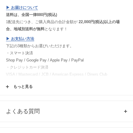
▶︎ お届けについて
送料は、全国一律880円(税込)
1配送先につき、ご購入商品の合計金額が
22,000円(税込)以上の場
合、地域別送料が無料
となります！
▶︎
お支払い方法
下記の3種類からお選びいただけます。
・スマート決済
Shop Pay / Google Pay / Apple Pay / PayPal
・クレジットカード決済
VISA / Mastercard / JCB / American Express / Diners Club
・電子マネー決済
もっと見る
楽天ペイ / Paypay / メルペイ
▶︎
返品・交換について
▶︎
ご注文方法
よくある質問
▶︎
会員登録について
Q1, 売り切れ商品の再入荷について
各商品ページの「この商品について問い合わせる」よりご連絡くださ