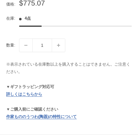
販
$775.07
価格:
売
価
在庫:
4点
格
数量:
※表示されている在庫数以上を購入することはできません。ご注意く
ださい。
▼ギフトラッピング対応可
詳しくはこちらから
▼ご購入前にご確認ください
作家もののうつわ(陶器)の特性について