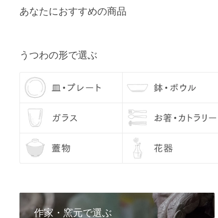
Q3, 商品の在庫数量について
あなたにおすすめの商品
各商品ページの「この商品について問い合わせる」よりご
Q4, うつわを使う前に、どのようなお手入れをすれば良い
うつわの底部分は、テーブルなどに傷が入らぬよう、あら
うつわの形で選ぶ
しております。 ざらつきが気になるようでしたら、サンド
使用ください。
お使いになる際には、一度うつわに水を含ませてあげてく
とで、においや汚れを防いでくれます。 （特に汚れが気に
出なくなるまで十分に水を吸わせてください。） 水をふく
のが現れることがありますが、乾くと消えますので、ご安
Q5, 使用後のお手入れで気をつけることはありますか？
基本的に、手洗いをおすすめしております。洗った後は、
お問い合わせ内容
てください。 金彩・銀彩・赤絵のうつわは、電子レンジを
い。
Q6, お届け日の指定はできますか？
作家・窯元で選ぶ
配送日のご希望につきましては、注文日より7日目以降の日