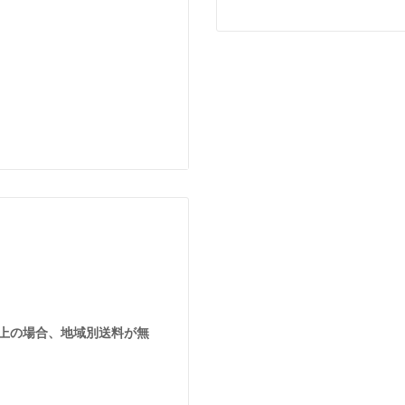
とにうつわは表情や色を変え
楽しみ方の一つとして楽しん
環境においても、うつわの
ると幸いです。
込)以上の場合、地域別送料が無