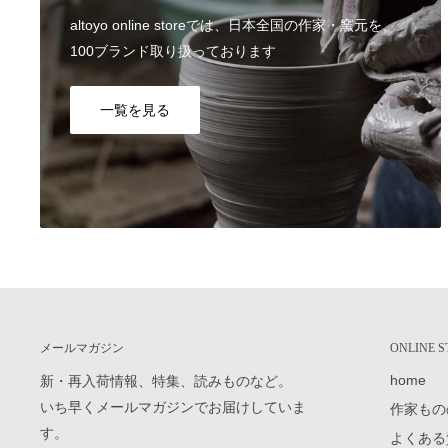
お時間、置き配指定も合わせてご利用いただけます。 ご指
altoyo online storeでは、日本全国の作家・窯元を、
けいたします。
100ブランド取り扱っております
詳しくはご利用ガイドの
配送日のご希望、商品のお届け日
Q7, 支払い方法を教えてください。
一覧を見る
▼スマート決済
送信
Shop Pay / Google Pay / Apple Pay / PayPal
▼クレジットカード決済
VISA / Mastercard / JCB / American Express / Diners Club
▼電子マネー決済
楽天ペイ / Paypay / メルペイ
詳しくはご利用ガイドの
支払い方法
をご覧ください。
Q8, カートに入れたのに買えませんでした。
システムの都合上、「カートに入れる＝在庫を確保」では
メールマガジン
ONLINE
先に注文を完了した場合には、カートに入れていたとして
home
新・再入荷情報、特集、読みものなど。
ざいます。ご了承ください。
いち早くメールマガジンでお届けしていま
作家もの
す。
Q9, 返品・交換は、対応可能でしょうか？
よくある