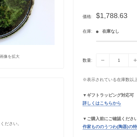
販
$1,788.63
価格:
売
価
在庫:
在庫なし
格
画像を拡大
数量:
※表示されている在庫数以
▼ギフトラッピング対応可
詳しくはこちらから
▼ご購入前にご確認くださ
承ください。
作家もののうつわ(陶器)の