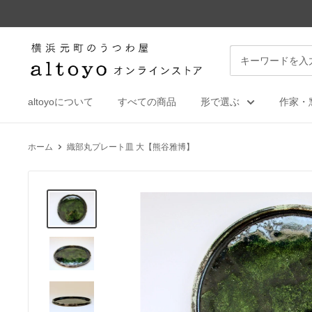
コ
ン
テ
altoyo
ン
online
ツ
store
に
altoyoについて
すべての商品
形で選ぶ
作家・
ス
キ
ホーム
織部丸プレート皿 大【熊谷雅博】
ッ
プ
す
る