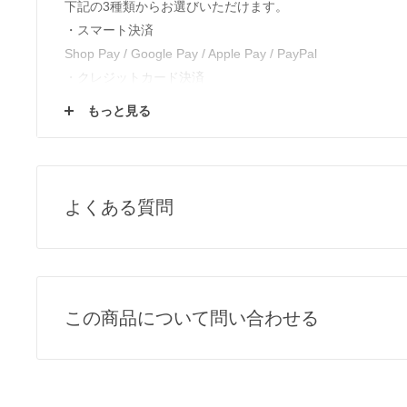
下記の3種類からお選びいただけます。
・スマート決済
Shop Pay / Google Pay / Apple Pay / PayPal
・クレジットカード決済
VISA / Mastercard / JCB / American Express / Diners Club
もっと見る
・電子マネー決済
楽天ペイ / Paypay / メルペイ
▶︎
返品・交換について
よくある質問
▶︎
ご注文方法
▶︎
会員登録について
Q1, 売り切れ商品の再入荷について
各商品ページの「この商品について問い合わせる」よりご
Q2, 掲載のない商品について
この商品について問い合わせる
取扱いのある商品のみ、掲載しております。
掲載していない商品は、基本的に当店では取扱いのない商
お名前
メールアド
めご了承ください。