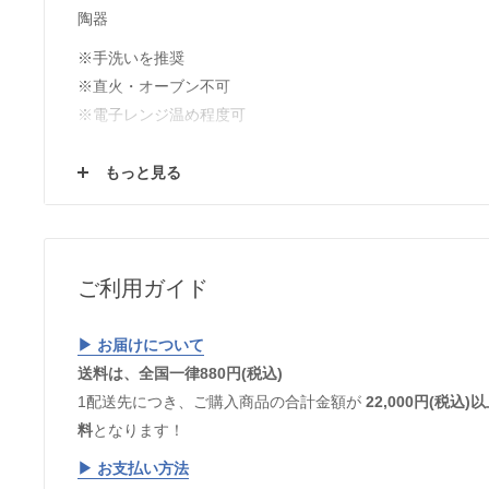
陶器
※手洗いを推奨
※直火・オーブン不可
※電子レンジ温め程度可
【購入前にご確認ください！】
もっと見る
使用する土や釉薬、焼成時の炎のかげん等により、毎窯ご
ます。使っていく中で変わっていく変化と同様にうつわの
でください！またウェブサイトでは、それぞれのパソコン
色・雰囲気に差異が生じてしまいますことご理解いただけ
ご利用ガイド
▶︎ お届けについて
送料は、全国一律880円(税込)
1配送先につき、ご購入商品の合計金額が
22,000円(税
料
となります！
▶︎
お支払い方法