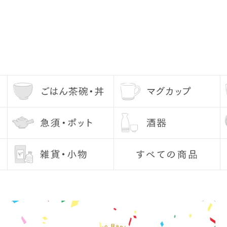
連絡ください。
ですか？
かじめ当店にて磨いてお届け
ペーパーで少し磨いてからご
ださい。水に通してあげるこ
なる方は、水を張って気泡が
むとグレーのシミのようなも
心ください。
十分に乾燥させてから収納し
使用しないようにしてくださ
付でご指定いただけます。