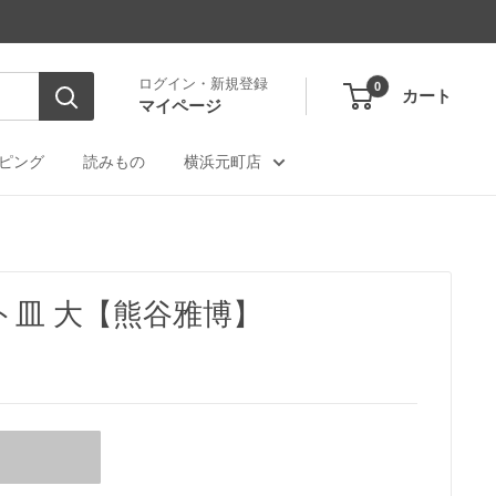
ログイン・新規登録
0
カート
マイページ
ピング
読みもの
横浜元町店
ト皿 大【熊谷雅博】