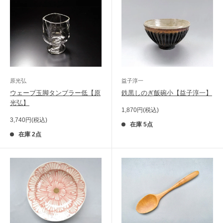
原光弘
益子淳一
ウェーブ玉脚タンブラー低【原
鉄黒しのぎ飯碗小【益子淳一】
光弘】
販
1,870円(税込)
売
販
3,740円(税込)
価
在庫 5点
売
格
価
在庫 2点
格