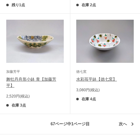
価
価
残り1点
在庫 2点
格
格
加藤芳平
徳七窯
舞牡丹舟形小鉢 青【加藤芳
水彩苺平鉢【徳七窯】
平】
販
3,080円(税込)
売
販
2,520円(税込)
価
在庫 4点
売
格
価
在庫 3点
格
67ページ中1ページ目
次へ