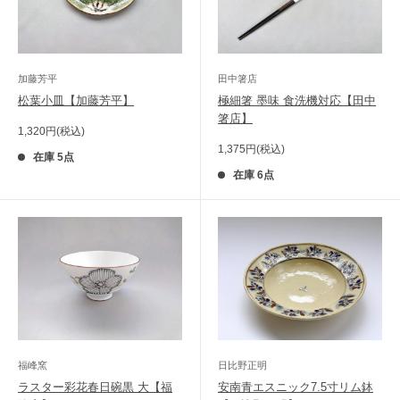
加藤芳平
田中箸店
松葉小皿【加藤芳平】
極細箸 墨味 食洗機対応【田中
箸店】
販
1,320円(税込)
売
販
1,375円(税込)
価
在庫 5点
売
格
価
在庫 6点
格
福峰窯
日比野正明
ラスター彩花春日碗黒 大【福
安南青エスニック7.5寸リム鉢