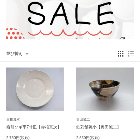
並び替え
「週替わりSUMMERセール」最終週スタート！
最終週は、なんと！
altoyo定番の作家・窯元のアイテム
が、
"30%OFF"
でお買い求めいただけます。
お気に入りのうつわを見つけに、ぜひチェックしてみてください！
赤根真次
奥田誠二
▼「絞り込み」
から「作家名」や「うつわの形」で絞り込むことがで
粉引ソギ平7寸皿【赤根真次】
鉄彩飯碗小【奥田誠二】
きます。
販
販
2,750円(税込)
2,530円(税込)