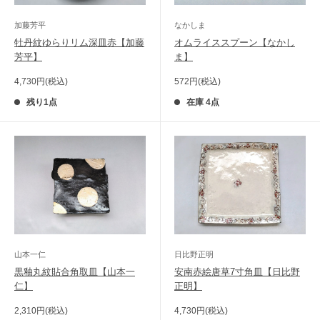
加藤芳平
なかしま
牡丹紋ゆらりリム深皿赤【加藤
オムライススプーン【なかし
芳平】
ま】
販
販
4,730円(税込)
572円(税込)
売
売
価
価
残り1点
在庫 4点
格
格
山本一仁
日比野正明
黒釉丸紋貼合角取皿【山本一
安南赤絵唐草7寸角皿【日比野
仁】
正明】
販
販
2,310円(税込)
4,730円(税込)
売
売