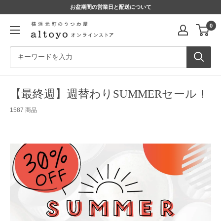
コ
お盆期間の営業日と配送について
ン
altoyo
0
テ
online
ン
store
ツ
に
ス
キ
【最終週】週替わりSUMMERセール！
ッ
1587 商品
プ
す
る