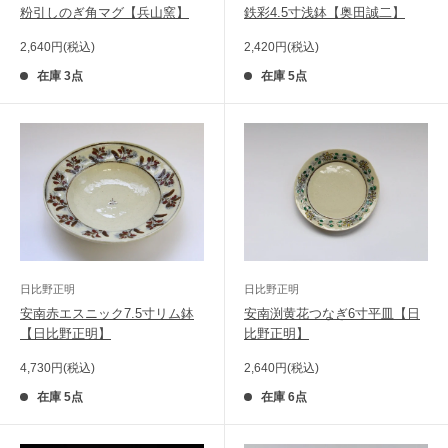
粉引しのぎ角マグ【兵山窯】
鉄彩4.5寸浅鉢【奥田誠二】
販
販
2,640円(税込)
2,420円(税込)
売
売
価
価
在庫 3点
在庫 5点
格
格
日比野正明
日比野正明
安南赤エスニック7.5寸リム鉢
安南渕黄花つなぎ6寸平皿【日
【日比野正明】
比野正明】
販
販
4,730円(税込)
2,640円(税込)
売
売
価
価
在庫 5点
在庫 6点
格
格