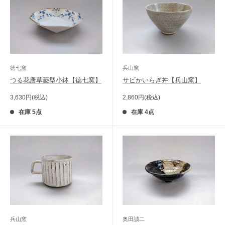
徳七窯
兵山窯
つる花唐草菱型小鉢【徳七窯】
サビかいらぎ丼【兵山窯】
販
販
3,630円(税込)
2,860円(税込)
売
売
価
価
在庫 5点
在庫 4点
格
格
兵山窯
奥田誠二