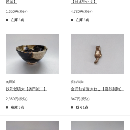
峰窯】
【日比野正明】
販
販
1,650円(税込)
4,730円(税込)
売
売
価
価
在庫 3点
在庫 3点
格
格
奥田誠二
喜鶴製陶
鉄彩飯碗大【奥田誠二】
金泥釉箸置きねこ【喜鶴製陶】
販
販
2,860円(税込)
847円(税込)
売
売
価
価
在庫 3点
残り1点
格
格