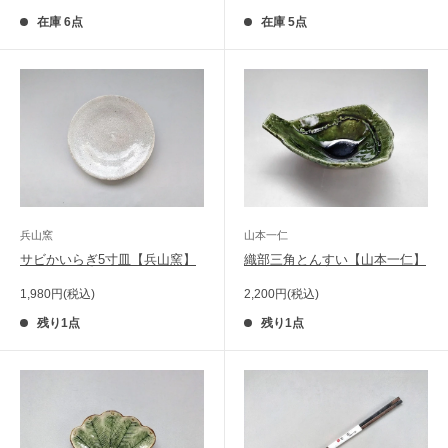
売
売
価
価
在庫 6点
在庫 5点
格
格
兵山窯
山本一仁
サビかいらぎ5寸皿【兵山窯】
織部三角とんすい【山本一仁】
販
販
1,980円(税込)
2,200円(税込)
売
売
価
価
残り1点
残り1点
格
格