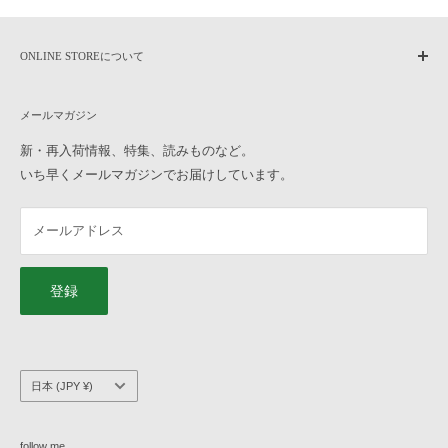
ONLINE STOREについて
home
メールマガジン
作家もののうつわについて
よくある質問
新・再入荷情報、特集、読みものなど。
いち早くメールマガジンでお届けしています。
ご利用ガイド
オンラインストアへのお問い合わせ
メールアドレス
横浜元町店へのお問い合わせ
特定商取引法に基づく表記
プライバシーポリシー
登録
会社概要
求人情報
国/
日本 (JPY ¥)
地
域
follow me