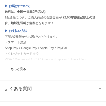
が生じてしまいますことご理解いただけると幸いです。
▶︎ お届けについて
送料は、全国一律880円(税込)
1配送先につき、ご購入商品の合計金額が
22,000円(税込)以上の場
合、地域別送料が無料
となります！
▶︎
お支払い方法
下記の3種類からお選びいただけます。
・スマート決済
Shop Pay / Google Pay / Apple Pay / PayPal
・クレジットカード決済
VISA / Mastercard / JCB / American Express / Diners Club
・電子マネー決済
もっと見る
楽天ペイ / Paypay / メルペイ
▶︎
返品・交換について
▶︎
ご注文方法
よくある質問
▶︎
会員登録について
Q1, 売り切れ商品の再入荷について
各商品ページの「この商品について問い合わせる」よりご連絡くださ