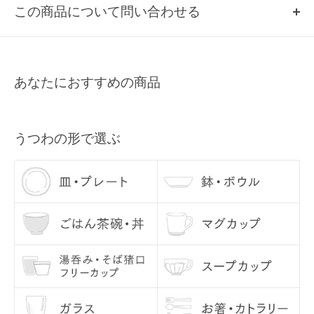
この商品について問い合わせる
い。
Q2, 掲載のない商品について
お名前
取扱いのある商品のみ、掲載しております。
掲載していない商品は、基本的に当店では取扱いのない商品になりま
あなたにおすすめの商品
すので、あらかじめご了承ください。
メールアドレス
Q3, 商品の在庫数量について
各商品ページの「この商品について問い合わせる」よりご連絡くださ
うつわの形で選ぶ
い。
Q4, うつわを使う前に、どのようなお手入れをすれば良いですか？
うつわの底部分は、テーブルなどに傷が入らぬよう、あらかじめ当店
にて磨いてお届けしております。 ざらつきが気になるようでしたら、
サンドペーパーで少し磨いてからご使用ください。
お使いになる際には、一度うつわに水を含ませてあげてください。水
に通してあげることで、においや汚れを防いでくれます。 （特に汚れ
が気になる方は、水を張って気泡が出なくなるまで十分に水を吸わせ
てください。） 水をふくむとグレーのシミのようなものが現れること
がありますが、乾くと消えますので、ご安心ください。