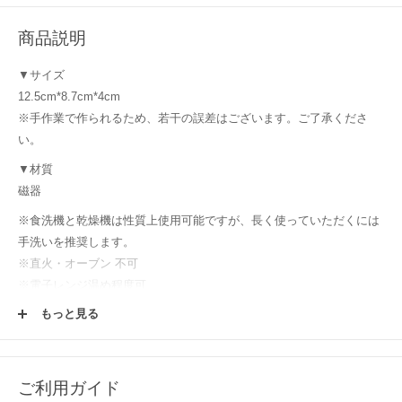
商品説明
▼サイズ
12.5cm*8.7cm*4cm
※手作業で作られるため、若干の誤差はございます。ご了承くださ
い。
▼材質
磁器
※食洗機と乾燥機は性質上使用可能ですが、長く使っていただくには
手洗いを推奨します。
※直火・オーブン 不可
※電子レンジ温め程度可
【購入前にご確認ください！】
もっと見る
使用する土や釉薬、焼成時の炎のかげん等により、毎窯ごとにうつわ
は表情や色を変えます。使っていく中で変わっていく変化と同様にう
つわの楽しみ方の一つとして楽しんでください！またウェブサイトで
ご利用ガイド
は、それぞれのパソコン環境においても、うつわの色・雰囲気に差異