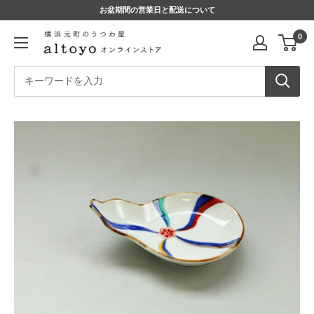
コ
お盆期間の営業日と配送について
ン
altoyo
0
テ
online
ン
store
ツ
に
ス
キ
ッ
プ
す
る