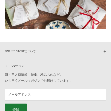
品・交換につきましては、未使用に限りお受けいたします。
商品到着後7日以内に
こちら
までご連絡いただいた後、元払いにてご
返送ください。
8日以上過ぎた場合の返品・交換のご要望は、お受けできなくなりま
す。ご了承ください。
なお、往復の送料及び各種手数料は、お客様のご負担となります。ご
了承ください。
合計金額から振込手数料・代引手数料・送料を差し引いた金額を返金
いたします。
ONLINE STOREについて
【お受けできない返品・交換】
home
・一度でもご使用になられた商品
メールマガジン
作家もののうつわについて
・お客様のお手元に到着後、汚損破損が生じた商品
よくある質問
新・再入荷情報、特集、読みものなど。
・商品到着後8日以上経過した商品
いち早くメールマガジンでお届けしています。
ご利用ガイド
・お取り置き、ご予約の商品
オンラインストアへのお問い合わせ
Q10, ラッピングをお願いしたいのですが、どのように注文したら良
メールアドレス
横浜元町店へのお問い合わせ
いですか？
特定商取引法に基づく表記
「ギフトラッピングの色」と「ギフトタグの種類」を選んで、うつわ
プライバシーポリシー
と一緒にカートに入れてご注文ください。 ギフトラッピングについ
登録