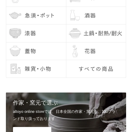
Q5, 使用後のお手入れで気をつけることはありますか？
お問い合わせ内容
基本的に、手洗いをおすすめしております。洗った後は、十分に乾燥
させてから収納してください。 金彩・銀彩・赤絵のうつわは、電子レ
ンジを使用しないようにしてください。
Q6, お届け日の指定はできますか？
配送日のご希望につきましては、注文日より7日目以降の日付でご指
定いただけます。 お時間、置き配指定も合わせてご利用いただけま
す。 ご指定なしの場合は、最短でお届けいたします。
詳しくはご利用ガイドの
配送日のご希望、商品のお届け日
をご覧くだ
さい。
Q7, 支払い方法を教えてください。
▼スマート決済
送信
Shop Pay / Google Pay / Apple Pay / PayPal
作家・窯元で選ぶ
▼クレジットカード決済
VISA / Mastercard / JCB / American Express / Diners Club
altoyo online storeでは、日本全国の作家・窯元を、100ブラ
▼電子マネー決済
ンド取り扱っております
楽天ペイ / Paypay / メルペイ
詳しくはご利用ガイドの
支払い方法
をご覧ください。