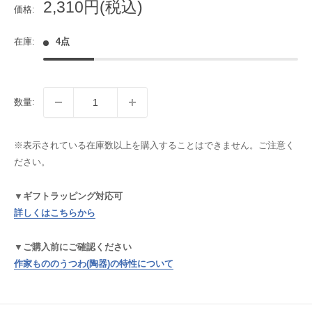
販
2,310円(税込)
価格:
売
価
在庫:
4点
格
数量:
※表示されている在庫数以上を購入することはできません。ご注意く
ださい。
▼ギフトラッピング対応可
詳しくはこちらから
▼ご購入前にご確認ください
作家もののうつわ(陶器)の特性について