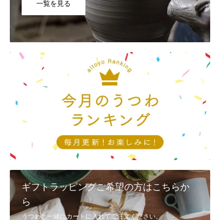
一覧を見る
Q8, カートに入れたのに買えませんでした。
システムの都合上、「カートに入れる＝在庫を確保」ではございませ
ん。他のお客様が先に注文を完了した場合には、カートに入れていた
としても、完売してしまう場合もございます。ご了承ください。
Q9, 返品・交換は、対応可能でしょうか？
①配送時の破損
商品到着後3日以内に、
メール
又は電話(092-404-0968)で連絡
②注文と異なる商品・不良品
商品到着後3日以内に、
メール
又は電話(092-404-0968)で連絡し、 着
払いで返送
・代替品が在庫にある場合は、速やかに交換、発送させていただきま
す。
・在庫切れの商品に関しましては、後日発送、またはご返金とさせて
いただきます。
ギフトラッピングご希望の方はこちらか
・メールでのご連絡は、
お問い合わせ
からお願いいたします。
ら
③お客様のご都合（イメージと異なるなど） お客様のご都合による返
うつわと一緒にカートに入れてご注文ください。