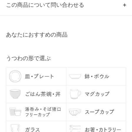
この商品について問い合わせる
い。
Q2, 掲載のない商品について
お名前
取扱いのある商品のみ、掲載しております。
掲載していない商品は、基本的に当店では取扱いのない商品になりま
あなたにおすすめの商品
すので、あらかじめご了承ください。
メールアドレス
Q3, 商品の在庫数量について
各商品ページの「この商品について問い合わせる」よりご連絡くださ
うつわの形で選ぶ
い。
Q4, うつわを使う前に、どのようなお手入れをすれば良いですか？
うつわの底部分は、テーブルなどに傷が入らぬよう、あらかじめ当店
にて磨いてお届けしております。 ざらつきが気になるようでしたら、
サンドペーパーで少し磨いてからご使用ください。
お使いになる際には、一度うつわに水を含ませてあげてください。水
に通してあげることで、においや汚れを防いでくれます。 （特に汚れ
が気になる方は、水を張って気泡が出なくなるまで十分に水を吸わせ
てください。） 水をふくむとグレーのシミのようなものが現れること
がありますが、乾くと消えますので、ご安心ください。