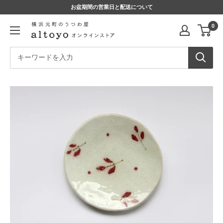
コ
お盆期間の営業日と配送について
ン
altoyo
0
テ
online
ン
store
ツ
に
ス
キ
ッ
プ
す
る