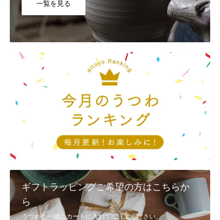
一覧を見る
Q8, カートに入れたのに買えませんでした。
システムの都合上、「カートに入れる＝在庫を確保」ではございませ
ん。他のお客様が先に注文を完了した場合には、カートに入れていた
としても、完売してしまう場合もございます。ご了承ください。
Q9, 返品・交換は、対応可能でしょうか？
①配送時の破損
商品到着後3日以内に、
メール
又は電話(092-404-0968)で連絡
②注文と異なる商品・不良品
商品到着後3日以内に、
メール
又は電話(092-404-0968)で連絡し、 着
払いで返送
・代替品が在庫にある場合は、速やかに交換、発送させていただきま
す。
・在庫切れの商品に関しましては、後日発送、またはご返金とさせて
いただきます。
ギフトラッピングご希望の方はこちらか
・メールでのご連絡は、
お問い合わせ
からお願いいたします。
ら
③お客様のご都合（イメージと異なるなど） お客様のご都合による返
うつわと一緒にカートに入れてご注文ください。