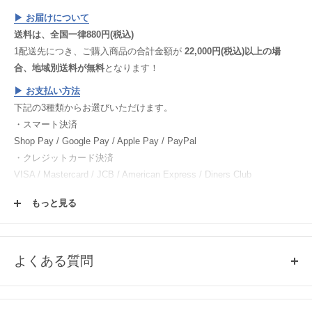
▶︎ お届けについて
送料は、全国一律880円(税込)
1配送先につき、ご購入商品の合計金額が
22,000円(税込)以上の場
合、地域別送料が無料
となります！
▶︎
お支払い方法
下記の3種類からお選びいただけます。
・スマート決済
Shop Pay / Google Pay / Apple Pay / PayPal
・クレジットカード決済
VISA / Mastercard / JCB / American Express / Diners Club
・電子マネー決済
もっと見る
楽天ペイ / Paypay / メルペイ
▶︎
返品・交換について
▶︎
ご注文方法
よくある質問
▶︎
会員登録について
Q1, 売り切れ商品の再入荷について
各商品ページの「この商品について問い合わせる」よりご連絡くださ