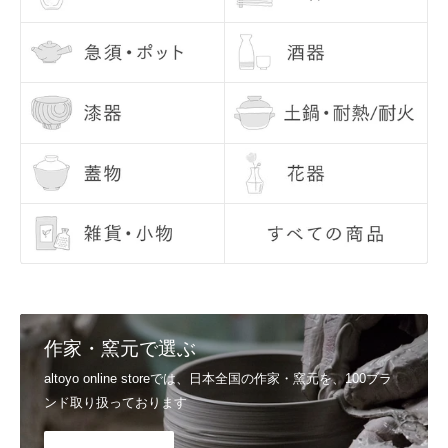
Q5, 使用後のお手入れで気をつけることはありますか？
お問い合わせ内容
基本的に、手洗いをおすすめしております。洗った後は、十分に乾燥
させてから収納してください。 金彩・銀彩・赤絵のうつわは、電子レ
ンジを使用しないようにしてください。
Q6, お届け日の指定はできますか？
配送日のご希望につきましては、注文日より7日目以降の日付でご指
定いただけます。 お時間、置き配指定も合わせてご利用いただけま
す。 ご指定なしの場合は、最短でお届けいたします。
詳しくはご利用ガイドの
配送日のご希望、商品のお届け日
をご覧くだ
さい。
Q7, 支払い方法を教えてください。
▼スマート決済
送信
Shop Pay / Google Pay / Apple Pay / PayPal
作家・窯元で選ぶ
▼クレジットカード決済
VISA / Mastercard / JCB / American Express / Diners Club
altoyo online storeでは、日本全国の作家・窯元を、100ブラ
▼電子マネー決済
ンド取り扱っております
楽天ペイ / Paypay / メルペイ
詳しくはご利用ガイドの
支払い方法
をご覧ください。