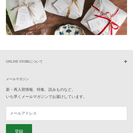
品・交換につきましては、未使用に限りお受けいたします。
商品到着後7日以内に
こちら
までご連絡いただいた後、元払いにてご
返送ください。
8日以上過ぎた場合の返品・交換のご要望は、お受けできなくなりま
す。ご了承ください。
なお、往復の送料及び各種手数料は、お客様のご負担となります。ご
了承ください。
合計金額から振込手数料・代引手数料・送料を差し引いた金額を返金
いたします。
ONLINE STOREについて
【お受けできない返品・交換】
home
・一度でもご使用になられた商品
メールマガジン
作家もののうつわについて
・お客様のお手元に到着後、汚損破損が生じた商品
よくある質問
新・再入荷情報、特集、読みものなど。
・商品到着後8日以上経過した商品
いち早くメールマガジンでお届けしています。
ご利用ガイド
・お取り置き、ご予約の商品
オンラインストアへのお問い合わせ
Q10, ラッピングをお願いしたいのですが、どのように注文したら良
メールアドレス
横浜元町店へのお問い合わせ
いですか？
特定商取引法に基づく表記
「ギフトラッピングの色」と「ギフトタグの種類」を選んで、うつわ
プライバシーポリシー
と一緒にカートに入れてご注文ください。 ギフトラッピングについ
登録