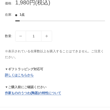
販
1,980円(税込)
価格:
売
価
在庫:
1点
格
数量:
※表示されている在庫数以上を購入することはできません。ご注意く
ださい。
▼ギフトラッピング対応可
詳しくはこちらから
▼ご購入前にご確認ください
作家もののうつわ(陶器)の特性について