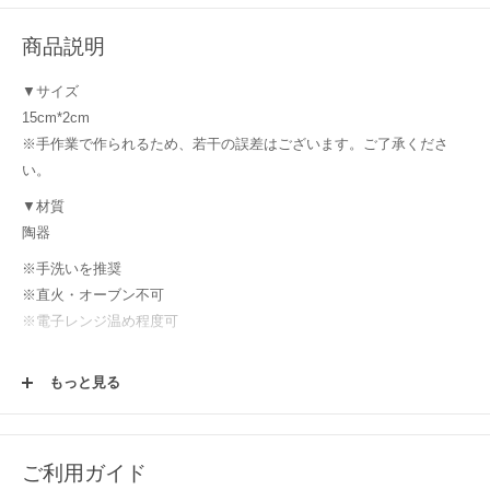
商品説明
▼サイズ
15cm*2cm
※手作業で作られるため、若干の誤差はございます。ご了承くださ
い。
▼材質
陶器
※手洗いを推奨
※直火・オーブン不可
※電子レンジ温め程度可
【購入前にご確認ください！】
もっと見る
使用する土や釉薬、焼成時の炎のかげん等により、毎窯ごとにうつわ
は表情や色を変えます。使っていく中で変わっていく変化と同様にう
つわの楽しみ方の一つとして楽しんでください！またウェブサイトで
は、それぞれのパソコン環境においても、うつわの色・雰囲気に差異
ご利用ガイド
が生じてしまいますことご理解いただけると幸いです。