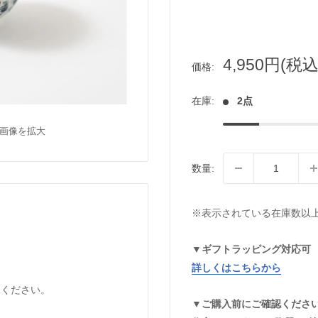
販
4,950円(税込
価格:
売
価
在庫:
2点
格
画像を拡大
数量:
※表示されている在庫数以
▼ギフトラッピング対応可
詳しくはこちらから
承ください。
▼ご購入前にご確認くださ