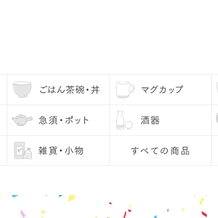
連絡ください。
ですか？
かじめ当店にて磨いてお届け
ペーパーで少し磨いてからご
ださい。水に通してあげるこ
なる方は、水を張って気泡が
むとグレーのシミのようなも
心ください。
十分に乾燥させてから収納し
使用しないようにしてくださ
付でご指定いただけます。