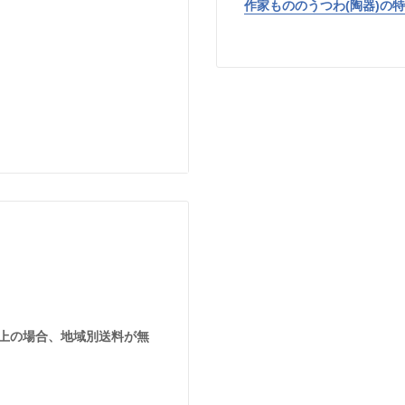
作家もののうつわ(陶器)の
とにうつわは表情や色を変え
楽しみ方の一つとして楽しん
環境においても、うつわの
ると幸いです。
込)以上の場合、地域別送料が無