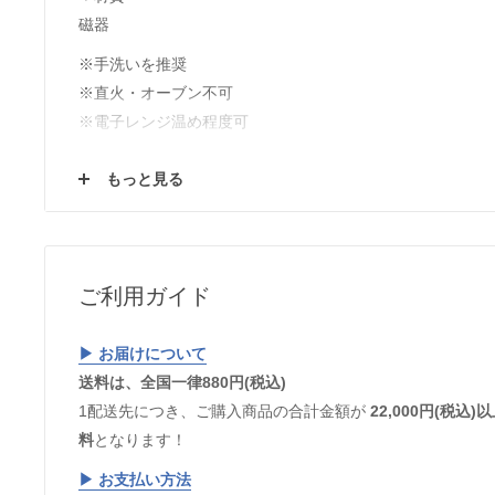
磁器
※手洗いを推奨
※直火・オーブン不可
※電子レンジ温め程度可
【購入前にご確認ください！】
もっと見る
使用する土や釉薬、焼成時の炎のかげん等により、毎窯ご
ます。使っていく中で変わっていく変化と同様にうつわの
でください！またウェブサイトでは、それぞれのパソコン
色・雰囲気に差異が生じてしまいますことご理解いただけ
ご利用ガイド
▶︎ お届けについて
送料は、全国一律880円(税込)
1配送先につき、ご購入商品の合計金額が
22,000円(税
料
となります！
▶︎
お支払い方法