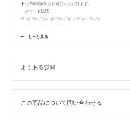
下記の3種類からお選びいただけます。
・スマート決済
Shop Pay / Google Pay / Apple Pay / PayPal
・クレジットカード決済
VISA / Mastercard / JCB / American Express / Diners Club
もっと見る
・電子マネー決済
楽天ペイ / Paypay / メルペイ
▶︎
返品・交換について
よくある質問
▶︎
ご注文方法
▶︎
会員登録について
Q1, 売り切れ商品の再入荷について
各商品ページの「この商品について問い合わせる」よりご
Q2, 掲載のない商品について
この商品について問い合わせる
取扱いのある商品のみ、掲載しております。
掲載していない商品は、基本的に当店では取扱いのない商
お名前
メールアド
めご了承ください。