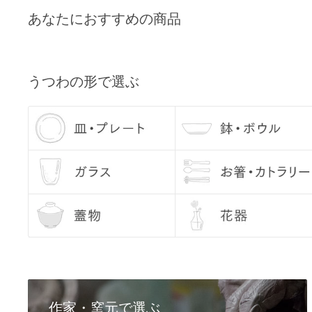
Q3, 商品の在庫数量について
あなたにおすすめの商品
各商品ページの「この商品について問い合わせる」よりご
Q4, うつわを使う前に、どのようなお手入れをすれば良い
うつわの底部分は、テーブルなどに傷が入らぬよう、あら
うつわの形で選ぶ
しております。 ざらつきが気になるようでしたら、サンド
使用ください。
お使いになる際には、一度うつわに水を含ませてあげてく
とで、においや汚れを防いでくれます。 （特に汚れが気に
出なくなるまで十分に水を吸わせてください。） 水をふく
のが現れることがありますが、乾くと消えますので、ご安
Q5, 使用後のお手入れで気をつけることはありますか？
基本的に、手洗いをおすすめしております。洗った後は、
お問い合わせ内容
てください。 金彩・銀彩・赤絵のうつわは、電子レンジを
い。
Q6, お届け日の指定はできますか？
作家・窯元で選ぶ
配送日のご希望につきましては、注文日より7日目以降の日