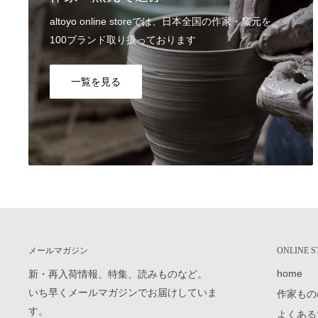
お時間、置き配指定も合わせてご利用いただけます。 ご指
altoyo online storeでは、日本全国の作家・窯元を、
けいたします。
100ブランド取り扱っております
詳しくはご利用ガイドの
配送日のご希望、商品のお届け日
Q7, 支払い方法を教えてください。
一覧を見る
▼スマート決済
送信
Shop Pay / Google Pay / Apple Pay / PayPal
▼クレジットカード決済
VISA / Mastercard / JCB / American Express / Diners Club
▼電子マネー決済
楽天ペイ / Paypay / メルペイ
詳しくはご利用ガイドの
支払い方法
をご覧ください。
Q8, カートに入れたのに買えませんでした。
システムの都合上、「カートに入れる＝在庫を確保」では
メールマガジン
ONLINE
先に注文を完了した場合には、カートに入れていたとして
home
新・再入荷情報、特集、読みものなど。
ざいます。ご了承ください。
いち早くメールマガジンでお届けしていま
作家もの
す。
Q9, 返品・交換は、対応可能でしょうか？
よくある