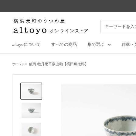
コ
ン
テ
altoyo
ン
online
ツ
store
に
altoyoについて
すべての商品
形で選ぶ
作家・
ス
キ
ホーム
飯碗 牡丹唐草泉山釉【横田翔太郎】
ッ
プ
す
る